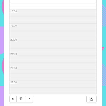
com
soluções
18:00
pacificadoras
para
os
19:00
problemas
verificados
20:00
no
instituto,
bem
21:00
como
propor
22:00
diretrizes
e
ações
23:00
para
a
prevenção
e