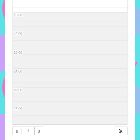
com
soluções
18:00
pacificadoras
para
os
19:00
problemas
verificados
20:00
no
instituto,
bem
21:00
como
propor
22:00
diretrizes
e
ações
23:00
para
a
prevenção
e