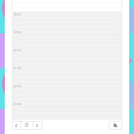
com
soluções
18:00
pacificadoras
para
os
19:00
problemas
verificados
20:00
no
instituto,
bem
21:00
como
propor
22:00
diretrizes
e
ações
23:00
para
a
prevenção
e