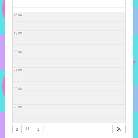
com
soluções
18:00
pacificadoras
para
os
19:00
problemas
verificados
20:00
no
instituto,
bem
21:00
como
propor
22:00
diretrizes
e
ações
23:00
para
a
prevenção
e