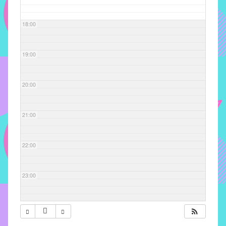
com
soluções
18:00
pacificadoras
para
os
19:00
problemas
verificados
20:00
no
instituto,
bem
21:00
como
propor
22:00
diretrizes
e
ações
23:00
para
a
prevenção
e