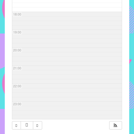
com
soluções
18:00
pacificadoras
para
os
19:00
problemas
verificados
20:00
no
instituto,
bem
21:00
como
propor
22:00
diretrizes
e
ações
23:00
para
a
prevenção
e