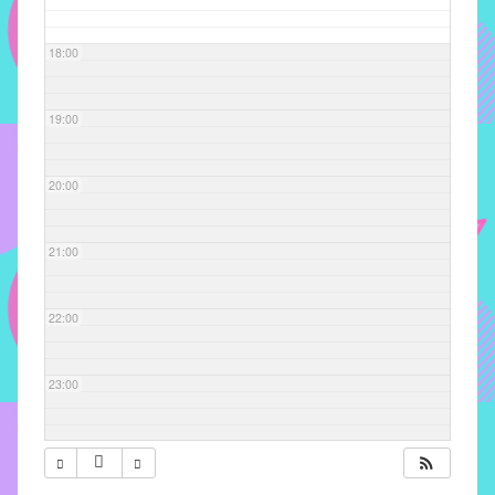
com
soluções
18:00
pacificadoras
para
os
19:00
problemas
verificados
20:00
no
instituto,
bem
21:00
como
propor
22:00
diretrizes
e
ações
23:00
para
a
prevenção
e