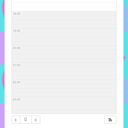
com
soluções
18:00
pacificadoras
para
os
19:00
problemas
verificados
20:00
no
instituto,
bem
21:00
como
propor
22:00
diretrizes
e
ações
23:00
para
a
prevenção
e