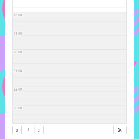
com
soluções
18:00
pacificadoras
para
os
19:00
problemas
verificados
20:00
no
instituto,
bem
21:00
como
propor
22:00
diretrizes
e
ações
23:00
para
a
prevenção
e