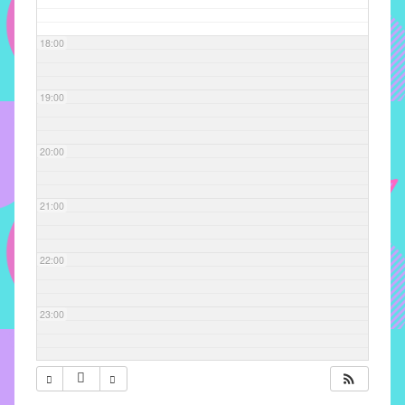
com
soluções
18:00
pacificadoras
para
os
19:00
problemas
verificados
20:00
no
instituto,
bem
21:00
como
propor
22:00
diretrizes
e
ações
23:00
para
a
prevenção
e