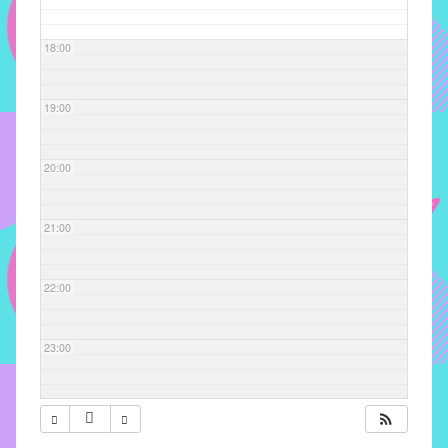
com
soluções
18:00
pacificadoras
para
os
19:00
problemas
verificados
20:00
no
instituto,
bem
21:00
como
propor
22:00
diretrizes
e
ações
23:00
para
a
prevenção
e