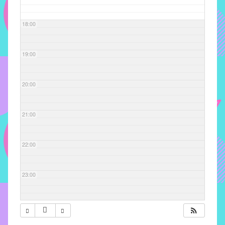
com
soluções
18:00
pacificadoras
para
os
19:00
problemas
verificados
20:00
no
instituto,
bem
21:00
como
propor
22:00
diretrizes
e
ações
23:00
para
a
prevenção
e