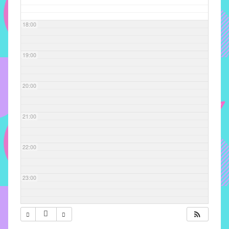
com
soluções
18:00
pacificadoras
para
os
19:00
problemas
verificados
20:00
no
instituto,
bem
21:00
como
propor
22:00
diretrizes
e
ações
23:00
para
a
prevenção
e