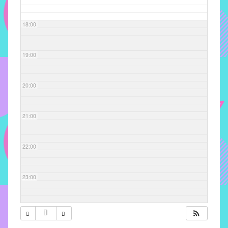
com
soluções
18:00
pacificadoras
para
os
19:00
problemas
verificados
20:00
no
instituto,
bem
21:00
como
propor
22:00
diretrizes
e
ações
23:00
para
a
prevenção
e