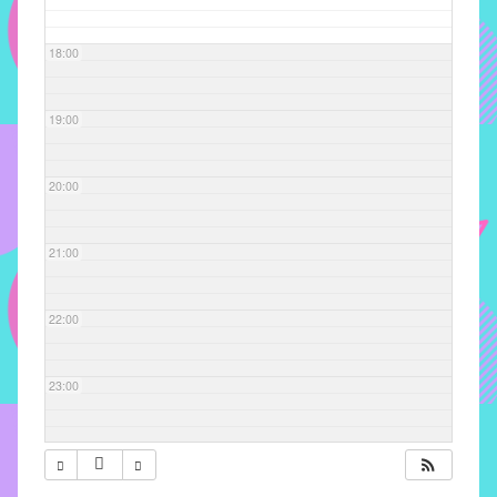
com
soluções
18:00
pacificadoras
para
os
19:00
problemas
verificados
20:00
no
instituto,
bem
21:00
como
propor
22:00
diretrizes
e
ações
23:00
para
a
prevenção
e