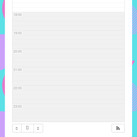
com
soluções
18:00
pacificadoras
para
os
19:00
problemas
verificados
20:00
no
instituto,
bem
21:00
como
propor
22:00
diretrizes
e
ações
23:00
para
a
prevenção
e