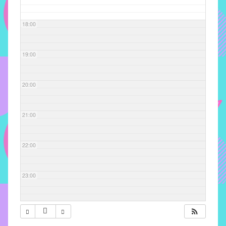
com
soluções
18:00
pacificadoras
para
os
19:00
problemas
verificados
20:00
no
instituto,
bem
21:00
como
propor
22:00
diretrizes
e
ações
23:00
para
a
prevenção
e