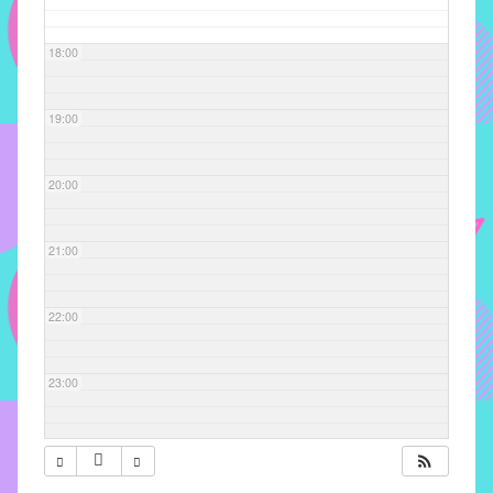
com
soluções
18:00
pacificadoras
para
os
19:00
problemas
verificados
20:00
no
instituto,
bem
21:00
como
propor
22:00
diretrizes
e
ações
23:00
para
a
prevenção
e