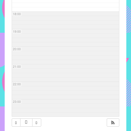
com
soluções
18:00
pacificadoras
para
os
19:00
problemas
verificados
20:00
no
instituto,
bem
21:00
como
propor
22:00
diretrizes
e
ações
23:00
para
a
prevenção
e