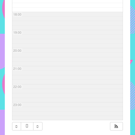
com
soluções
18:00
pacificadoras
para
os
19:00
problemas
verificados
20:00
no
instituto,
bem
21:00
como
propor
22:00
diretrizes
e
ações
23:00
para
a
prevenção
e