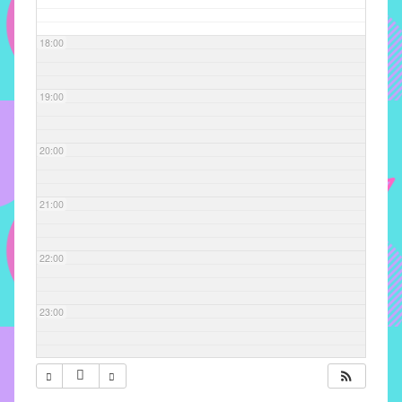
com
soluções
18:00
pacificadoras
para
os
19:00
problemas
verificados
20:00
no
instituto,
bem
21:00
como
propor
22:00
diretrizes
e
ações
23:00
para
a
prevenção
e