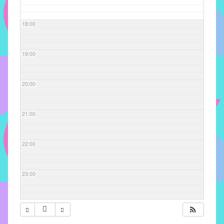
com
soluções
18:00
pacificadoras
para
os
19:00
problemas
verificados
20:00
no
instituto,
bem
21:00
como
propor
22:00
diretrizes
e
ações
23:00
para
a
prevenção
e