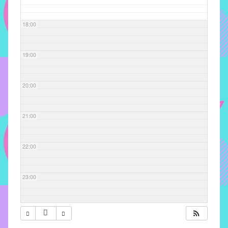
com
soluções
18:00
pacificadoras
para
os
19:00
problemas
verificados
20:00
no
instituto,
bem
21:00
como
propor
22:00
diretrizes
e
ações
23:00
para
a
prevenção
e