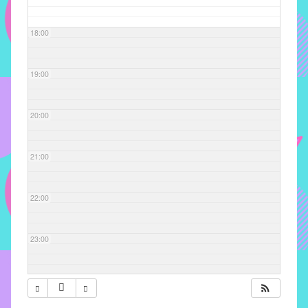
com
soluções
18:00
pacificadoras
para
os
19:00
problemas
verificados
20:00
no
instituto,
bem
21:00
como
propor
22:00
diretrizes
e
ações
23:00
para
a
prevenção
e