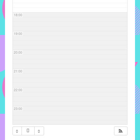
com
soluções
18:00
pacificadoras
para
os
19:00
problemas
verificados
20:00
no
instituto,
bem
21:00
como
propor
22:00
diretrizes
e
ações
23:00
para
a
prevenção
e