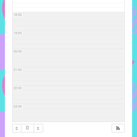
com
soluções
18:00
pacificadoras
para
os
19:00
problemas
verificados
20:00
no
instituto,
bem
21:00
como
propor
22:00
diretrizes
e
ações
23:00
para
a
prevenção
e