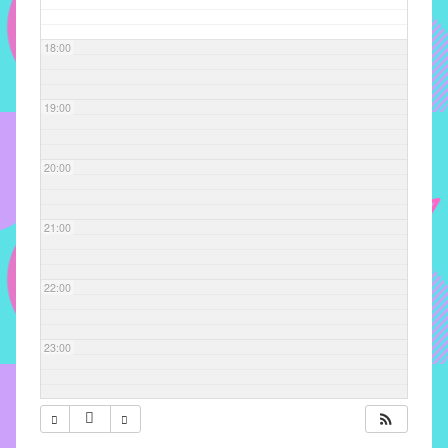
com
soluções
18:00
pacificadoras
para
os
19:00
problemas
verificados
20:00
no
instituto,
bem
21:00
como
propor
22:00
diretrizes
e
ações
23:00
para
a
prevenção
e