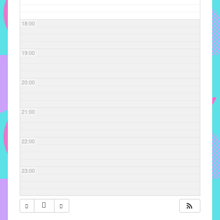
com
soluções
18:00
pacificadoras
para
os
19:00
problemas
verificados
20:00
no
instituto,
bem
21:00
como
propor
22:00
diretrizes
e
ações
23:00
para
a
prevenção
e