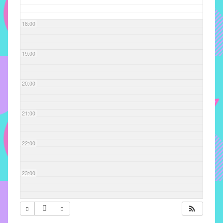
com
soluções
18:00
pacificadoras
para
os
19:00
problemas
verificados
20:00
no
instituto,
bem
21:00
como
propor
22:00
diretrizes
e
ações
23:00
para
a
prevenção
e