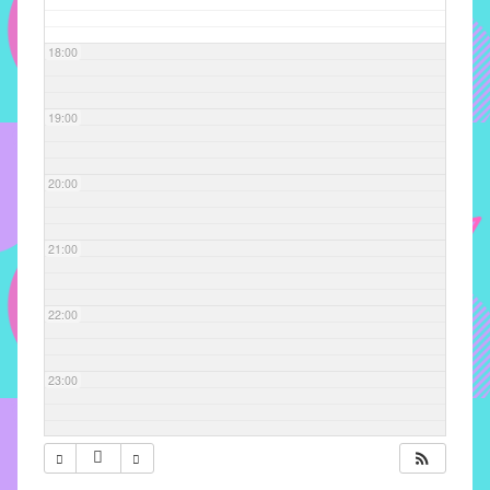
com
soluções
18:00
pacificadoras
para
os
19:00
problemas
verificados
20:00
no
instituto,
bem
21:00
como
propor
22:00
diretrizes
e
ações
23:00
para
a
prevenção
e