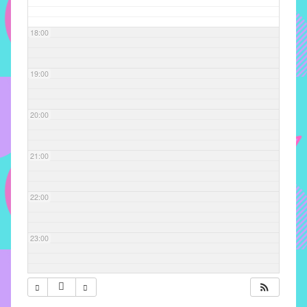
com
soluções
18:00
pacificadoras
para
os
19:00
problemas
verificados
20:00
no
instituto,
bem
21:00
como
propor
22:00
diretrizes
e
ações
23:00
para
a
prevenção
e