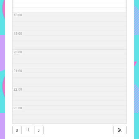
com
soluções
18:00
pacificadoras
para
os
19:00
problemas
verificados
20:00
no
instituto,
bem
21:00
como
propor
22:00
diretrizes
e
ações
23:00
para
a
prevenção
e