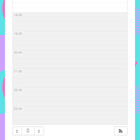
com
soluções
18:00
pacificadoras
para
os
19:00
problemas
verificados
20:00
no
instituto,
bem
21:00
como
propor
22:00
diretrizes
e
ações
23:00
para
a
prevenção
e