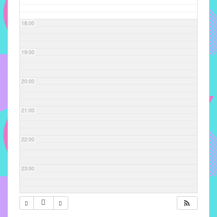
com
soluções
18:00
pacificadoras
para
os
19:00
problemas
verificados
20:00
no
instituto,
bem
21:00
como
propor
22:00
diretrizes
e
ações
23:00
para
a
prevenção
e