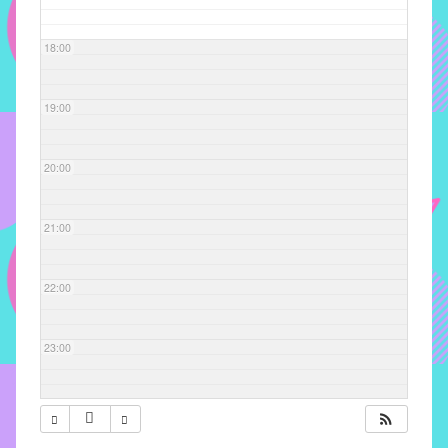
com
soluções
18:00
pacificadoras
para
os
19:00
problemas
verificados
20:00
no
instituto,
bem
21:00
como
propor
22:00
diretrizes
e
ações
23:00
para
a
prevenção
e