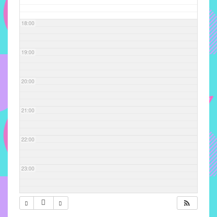
com
soluções
18:00
pacificadoras
para
os
19:00
problemas
verificados
20:00
no
instituto,
bem
21:00
como
propor
22:00
diretrizes
e
ações
23:00
para
a
prevenção
e