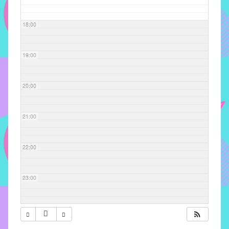
com
soluções
18:00
pacificadoras
para
os
19:00
problemas
verificados
20:00
no
instituto,
bem
21:00
como
propor
22:00
diretrizes
e
ações
23:00
para
a
prevenção
e