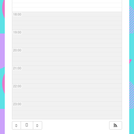
com
soluções
18:00
pacificadoras
para
os
19:00
problemas
verificados
20:00
no
instituto,
bem
21:00
como
propor
22:00
diretrizes
e
ações
23:00
para
a
prevenção
e