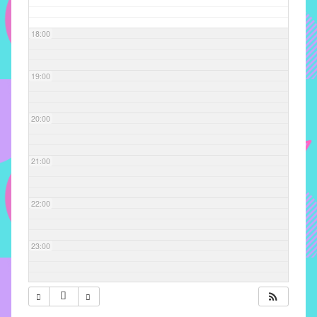
com
soluções
18:00
pacificadoras
para
os
19:00
problemas
verificados
20:00
no
instituto,
bem
21:00
como
propor
22:00
diretrizes
e
ações
23:00
para
a
prevenção
e