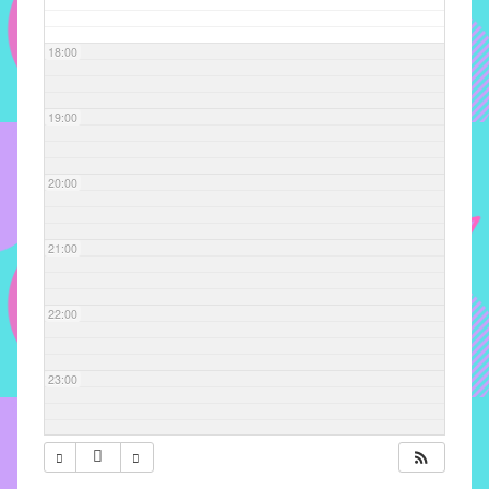
com
soluções
18:00
pacificadoras
para
os
19:00
problemas
verificados
20:00
no
instituto,
bem
21:00
como
propor
22:00
diretrizes
e
ações
23:00
para
a
prevenção
e