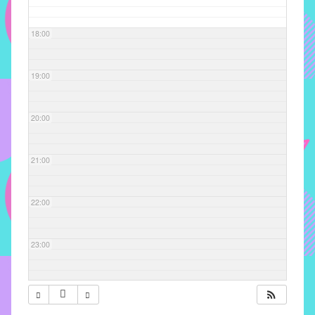
com
soluções
18:00
pacificadoras
para
os
19:00
problemas
verificados
20:00
no
instituto,
bem
21:00
como
propor
22:00
diretrizes
e
ações
23:00
para
a
prevenção
e