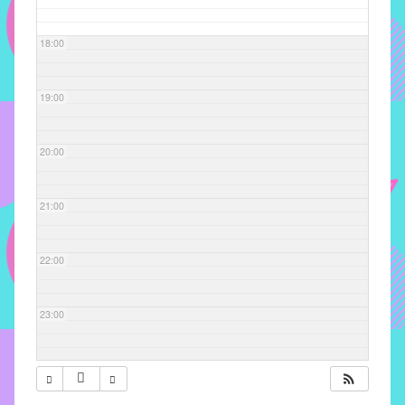
com
soluções
18:00
pacificadoras
para
os
19:00
problemas
verificados
20:00
no
instituto,
bem
21:00
como
propor
22:00
diretrizes
e
ações
23:00
para
a
prevenção
e