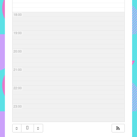
com
soluções
18:00
pacificadoras
para
os
19:00
problemas
verificados
20:00
no
instituto,
bem
21:00
como
propor
22:00
diretrizes
e
ações
23:00
para
a
prevenção
e