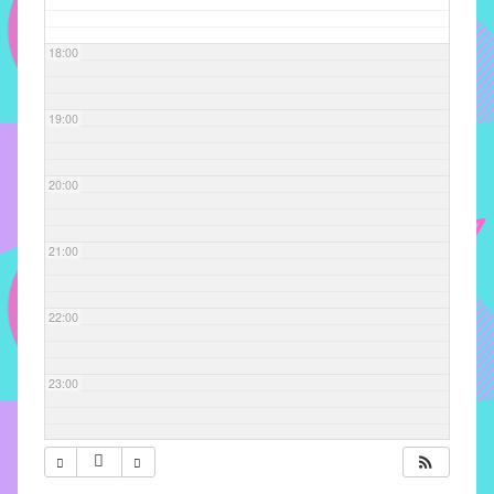
com
soluções
18:00
pacificadoras
para
os
19:00
problemas
verificados
20:00
no
instituto,
bem
21:00
como
propor
22:00
diretrizes
e
ações
23:00
para
a
prevenção
e