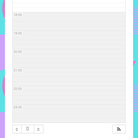
com
soluções
18:00
pacificadoras
para
os
19:00
problemas
verificados
20:00
no
instituto,
bem
21:00
como
propor
22:00
diretrizes
e
ações
23:00
para
a
prevenção
e