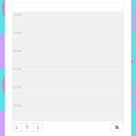
com
soluções
18:00
pacificadoras
para
os
19:00
problemas
verificados
20:00
no
instituto,
bem
21:00
como
propor
22:00
diretrizes
e
ações
23:00
para
a
prevenção
e