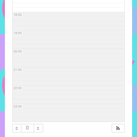
com
soluções
18:00
pacificadoras
para
os
19:00
problemas
verificados
20:00
no
instituto,
bem
21:00
como
propor
22:00
diretrizes
e
ações
23:00
para
a
prevenção
e