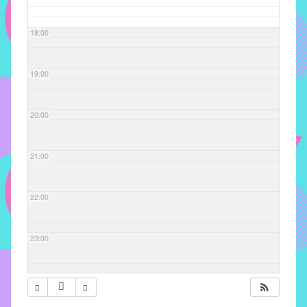
com
soluções
18:00
pacificadoras
para
os
19:00
problemas
verificados
20:00
no
instituto,
bem
21:00
como
propor
22:00
diretrizes
e
ações
23:00
para
a
prevenção
e