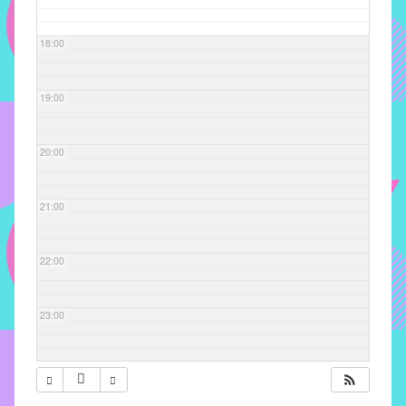
com
soluções
18:00
pacificadoras
para
os
19:00
problemas
verificados
20:00
no
instituto,
bem
21:00
como
propor
22:00
diretrizes
e
ações
23:00
para
a
prevenção
e