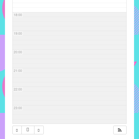
com
soluções
18:00
pacificadoras
para
os
19:00
problemas
verificados
20:00
no
instituto,
bem
21:00
como
propor
22:00
diretrizes
e
ações
23:00
para
a
prevenção
e